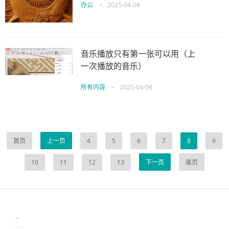
办公
•
2025-04-08
音乐播放只有第一张可以用（上
一次播放的音乐）
所有内容
•
2025-04-08
首页
上一页
4
5
6
7
8
9
10
11
12
13
下一页
尾页
伙伴云
3D视觉相机资讯
协作机器人资讯
learn english in singapore