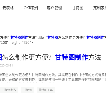
云表格
OKR软件
客户管理
甘特图
定制家
方便？
甘特图制作
方法" title="
甘特图
怎么制作更方便？
甘特图制作
"200" height="150">
图
怎么制作更方便？
甘特图制作
方法
025-03-31
特图怎么制作更方便？甘特图制作方法。其实现在制作甘特图的方式有多
接使用表格的方式来制作，或者是使用一些线上工具来制作甘特图都是可
对于甘特图制作方式给大家详细的分享一...
甘特图制作
甘特图
甘特图工具