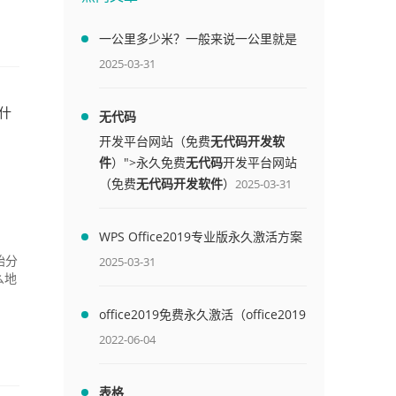
一公里多少米？一般来说一公里就是
1000米
2025-03-31
什
无代码
开发平台网站（免费
无代码开发软
件
）">永久免费
无代码
开发平台网站
（免费
无代码开发软件
）
2025-03-31
WPS Office2019专业版永久激活方案
(附终身授权序列号)
2025-03-31
始分
么地
office2019免费永久激活（office2019
免费永久激活码）
2022-06-04
表格