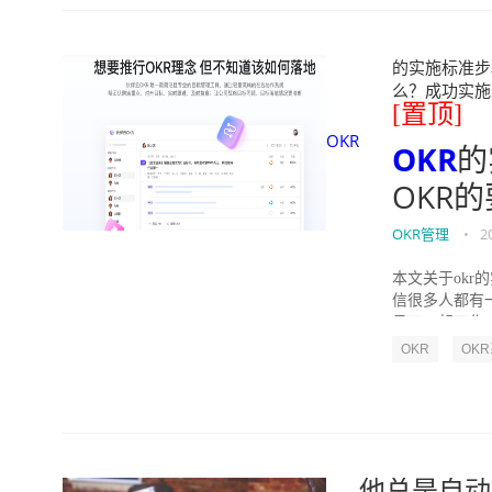
的实施标准步骤
么？成功实施落地O
[置顶]
OKR
OKR
的
OKR
OKR管理
•
2
本文关于okr
信很多人都有
员工一起工作，
OKR
OK
他总是自动