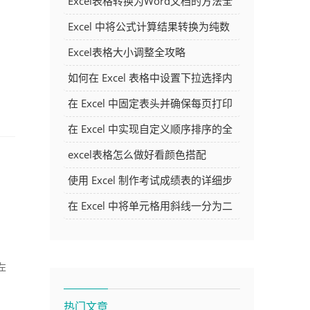
Excel表格转换为Word文档的方法全
解析
Excel 中将公式计算结果转换为纯数
字的多种方法
Excel表格大小调整全攻略
如何在 Excel 表格中设置下拉选择内
容
在 Excel 中固定表头并确保每页打印
时都显示表头的方法详解
在 Excel 中实现自定义顺序排序的全
面指南
excel表格怎么做好看颜色搭配
使用 Excel 制作考试成绩表的详细步
骤及技巧
在 Excel 中将单元格用斜线一分为二
的方法详解
左
热门文章