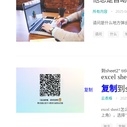
所有内容
•
2025-0
请问是什么地方弹出
请问
什么
到sheet2" tit
excel s
复制
到s
复制
云表格
•
202
excel she
上角），选择“复
地方
复制