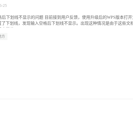
6-25
格后下划线不显示的问题 目前接到用户反馈，使用升级后的WPS版本打开
置了下划线，发现输入空格后下划线不显示。出现这种情况是由于这些文
由微软O...
地方