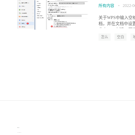
所有内容
•
2022-0
关于WPS中输入空
档，并在文档中设
非由WPS创建，而是
怎么
空白
伙伴云
3D视觉相机资讯
协作机器人资讯
learn english in singapore