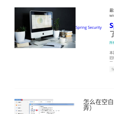
最
wi
S
Spring Security
所
本篇
旧
开
S
怎么在空白
弄）