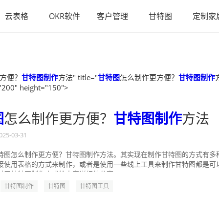
云表格
OKR软件
客户管理
甘特图
定制家
方便？
甘特图制作
方法" title="
甘特图
怎么制作更方便？
甘特图制作
"200" height="150">
图
怎么制作更方便？
甘特图制作
方法
025-03-31
特图怎么制作更方便？甘特图制作方法。其实现在制作甘特图的方式有多
接使用表格的方式来制作，或者是使用一些线上工具来制作甘特图都是可
对于甘特图制作方式给大家详细的分享一...
甘特图制作
甘特图
甘特图工具