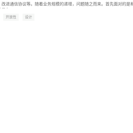
，改进通信协议等。随着业务规模的递增，问题随之而来。首先面对的是
各...
开放性
设计