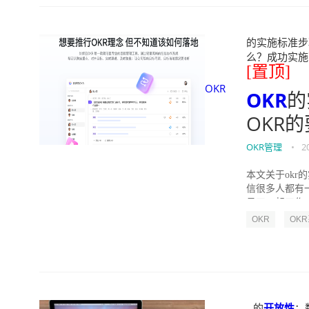
的实施标准步骤
么？成功实施落地O
[置顶]
OKR
OKR
的
OKR
OKR管理
•
2
本文关于okr
信很多人都有
员工一起工作，
OKR
OK
的
开放性
：