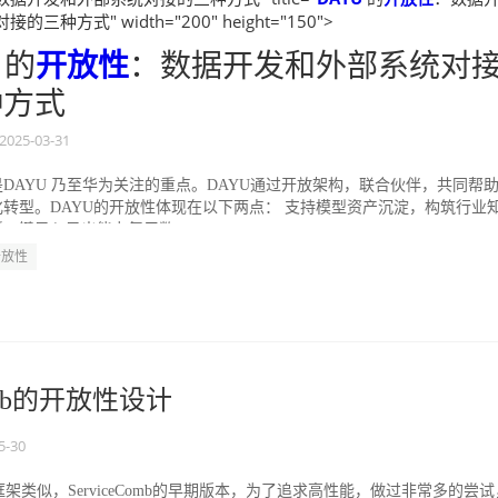
三种方式" width="200" height="150">
的
开放性
：数据开发和外部系统对
种方式
2025-03-31
DAYU 乃至华为关注的重点。DAYU通过开放架构，联合伙伴，共同帮
转型。DAYU的开放性体现在以下两点： 支持模型资产沉淀，构筑行业
一键导入导出能力复用数...
开放性
Comb的开放性设计
5-30
架类似，ServiceComb的早期版本，为了追求高性能，做过非常多的尝试