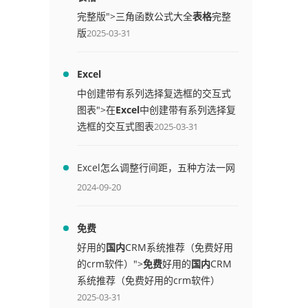
完整版">三角函数公式大全
表格
完整
版
2025-03-31
Excel
中创建带有系列选择复选框的交互式
图表">在
Excel
中创建带有系列选择复
选框的交互式图表
2025-03-31
Excel怎么调整行间距，五种方法一网
打尽
2024-09-20
免费
好用的
国内
CRM系统推荐（免费好用
的crm软件）">
免费
好用的
国内
CRM
系统推荐（免费好用的crm软件）
2025-03-31