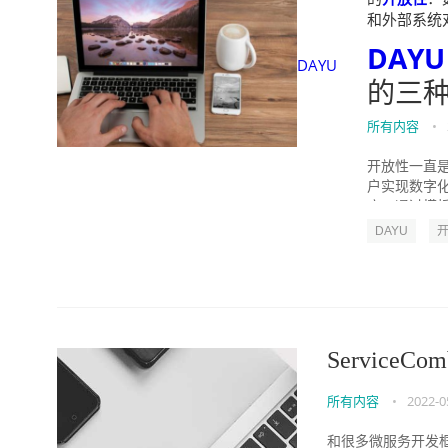
和外部系统对接的
DAYU
DAYU
的三
所有内容
•
开放性一直是
户实现数字化
库：通过模板
DAYU
Service
所有内容
•
2022-0
和很多微服务开发框