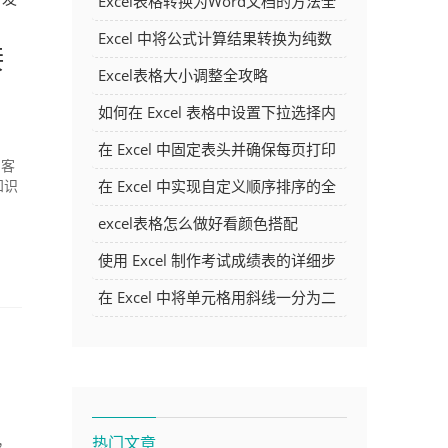
Excel表格转换为Word文档的方法全
解析
Excel 中将公式计算结果转换为纯数
接
字的多种方法
Excel表格大小调整全攻略
如何在 Excel 表格中设置下拉选择内
容
在 Excel 中固定表头并确保每页打印
助客
时都显示表头的方法详解
在 Excel 中实现自定义顺序排序的全
知识
面指南
excel表格怎么做好看颜色搭配
使用 Excel 制作考试成绩表的详细步
骤及技巧
在 Excel 中将单元格用斜线一分为二
的方法详解
热门文章
，