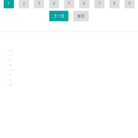
1
2
3
4
5
6
7
8
9
下一页
尾页
伙伴云
3D视觉相机资讯
协作机器人资讯
learn english in singapore
生产管理资讯
物流供应链资讯
experiment record software
新加坡英语培训
工单管理
电子元器件资讯中心