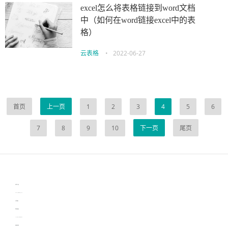
excel怎么将表格链接到word文档
中（如何在word链接excel中的表
格）
云表格
•
2022-06-27
首页
上一页
1
2
3
4
5
6
7
8
9
10
下一页
尾页
伙伴云
3D视觉相机资讯
协作机器人资讯
learn english in singapore
生产管理资讯
物流供应链资讯
experiment record software
新加坡英语培训