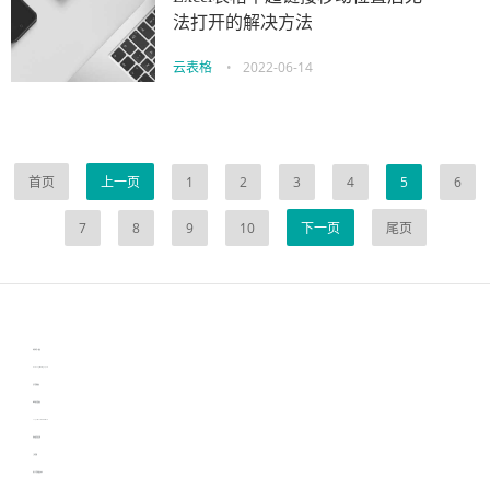
法打开的解决方法
云表格
•
2022-06-14
首页
上一页
1
2
3
4
5
6
7
8
9
10
下一页
尾页
伙伴云
3D视觉相机资讯
协作机器人资讯
learn english in singapore
生产管理资讯
物流供应链资讯
experiment record software
新加坡英语培训
工单管理
电子元器件资讯中心