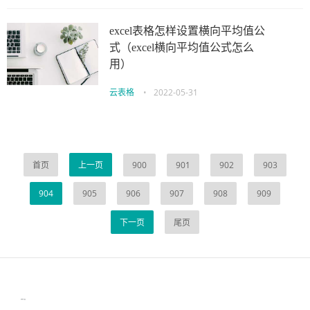
excel表格怎样设置横向平均值公
式（excel横向平均值公式怎么
用）
云表格
•
2022-05-31
首页
上一页
900
901
902
903
904
905
906
907
908
909
下一页
尾页
伙伴云
3D视觉相机资讯
协作机器人资讯