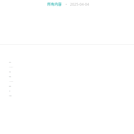
所有内容
•
2025-04-04
伙伴云
3D视觉相机资讯
协作机器人资讯
learn english in singapore
生产管理资讯
物流供应链资讯
experiment record software
新加坡英语培训
工单管理
电子元器件资讯中心