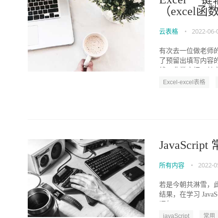
（excel
云表格
•
2022-06-
有次去一位做老师
了预留出填写内容
线，非常麻烦。其实
Excel-excel表格
JavaScr
所有内容
•
2022-0
若是今朝共淋雪，此
结果，在学习 Jav
语句。 1...
javaScript
常用