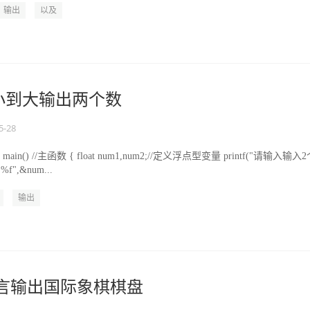
输出
以及
由小到大输出两个数
5-28
int main() //主函数 { float num1,num2;//定义浮点型变量 printf("请输入输入
%f",&num...
输出
言输出国际象棋棋盘