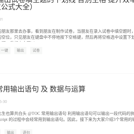
函数公式大全）
01
的朋友那里去办事，看到朋友在制作试卷，当朋友在录入试卷中填空题时
的空位，只见朋友在键盘中不停地按下空格键，然后再将空格选中设置下
啊，我们完全可以...
一键
输出
试卷
ipt 常用输出语句 及 数据与运算
5-30
生也算共白头 @TOC 常用输出语句 利用输出语句可以输出一段代码的
aScript 的过程中会经常用到输出语句。因此，接下来为大家介绍3个常用的
输出
语句