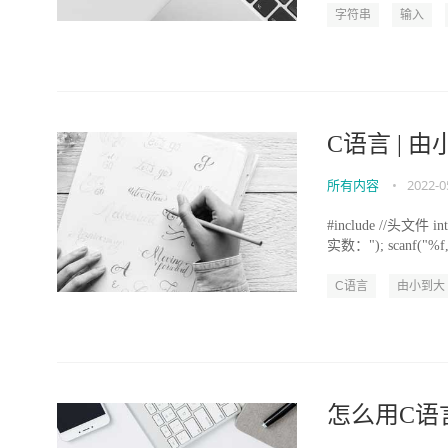
字符串
输入
C语言 | 
所有内容
•
2022-0
#include //头文件 
实数："); scanf("%f,
C语言
由小到大
怎么用C语