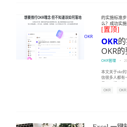
的实施标准步骤
么？成功实施落地O
[置顶]
OKR
OKR
的
OKR
OKR管理
•
2
本文关于okr
信很多人都有
员工一起工作，
OKR
OK
Excel 