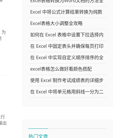
Excel表格转换为Word文档的方法全
解析
Excel 中将公式计算结果转换为纯数
字的多种方法
Excel表格大小调整全攻略
，为
如何在 Excel 表格中设置下拉选择内
划
容
在 Excel 中固定表头并确保每页打印
时都显示表头的方法详解
在 Excel 中实现自定义顺序排序的全
面指南
excel表格怎么做好看颜色搭配
使用 Excel 制作考试成绩表的详细步
骤及技巧
在 Excel 中将单元格用斜线一分为二
的方法详解
执行
输出
热门文章