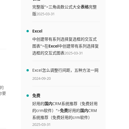
完整版">三角函数公式大全
表格
完整
版
2025-03-31
Excel
中创建带有系列选择复选框的交互式
图表">在
Excel
中创建带有系列选择复
选框的交互式图表
2025-03-31
Excel怎么调整行间距，五种方法一网
打尽
2024-09-20
间的
你要
免费
好用的
国内
CRM系统推荐（免费好用
的crm软件）">
免费
好用的
国内
CRM
系统推荐（免费好用的crm软件）
2025-03-31