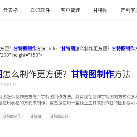
云表格
OKR软件
客户管理
甘特图
定制家
方便？
甘特图制作
方法" title="
甘特图
怎么制作更方便？
甘特图制作
"200" height="150">
图
怎么制作更方便？
甘特图制作
方法
025-03-31
特图怎么制作更方便？甘特图制作方法。其实现在制作甘特图的方式有多
接使用表格的方式来制作，或者是使用一些线上工具来制作甘特图都是可
对于甘特图制作方式给大家详细的分享一...
甘特图制作
甘特图
甘特图工具