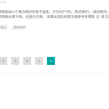
5-28
棋盘由64个黑白相间的格子组成，分为8行*8列。用i控制行，j来控制列
来控制输出黑方格，还是白方格。 如果出现乱码情况请参考本博客【C 练习
.
输出
国际象棋
2
3
4
5
6