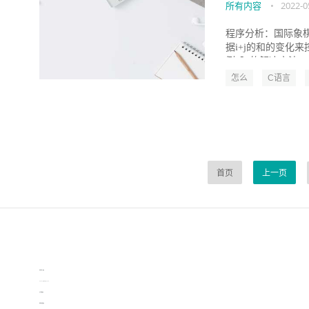
所有内容
•
2022-0
程序分析：国际象棋
据i+j的和的变化
例7】的解决方法。..
怎么
C语言
首页
上一页
伙伴云
3D视觉相机资讯
协作机器人资讯
learn english in singapore
生产管理资讯
物流供应链资讯