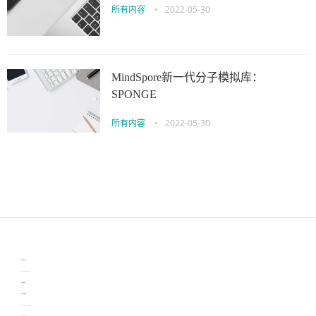
所有内容
•
2022-05-30
MindSpore新一代分子模拟库：
SPONGE
所有内容
•
2022-05-30
伙伴云
3D视觉相机资讯
协作机器人资讯
learn english in singapore
生产管理资讯
物流供应链资讯
experiment record software