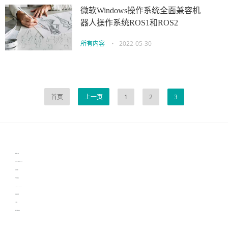
微软Windows操作系统全面兼容机
器人操作系统ROS1和ROS2
所有内容
•
2022-05-30
首页
上一页
1
2
3
伙伴云
3D视觉相机资讯
协作机器人资讯
learn english in singapore
生产管理资讯
物流供应链资讯
experiment record software
新加坡英语培训
工单管理
电子元器件资讯中心