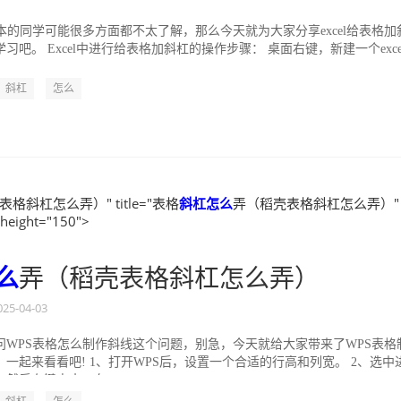
l版本的同学可能很多方面都不太了解，那么今天就为大家分享excel给表格加
习吧。 Excel中进行给表格加斜杠的操作步骤： 桌面右键，新建一个exce
斜杠
怎么
格斜杠怎么弄）" title="表格
斜杠
怎么
弄（稻壳表格斜杠怎么弄）"
 height="150">
么
弄（稻壳表格斜杠怎么弄）
025-04-03
问WPS表格怎么制作斜线这个问题，别急，今天就给大家带来了WPS表格
一起来看看吧! 1、打开WPS后，设置一个合适的行高和列宽。 2、选中
然后右键点击，在...