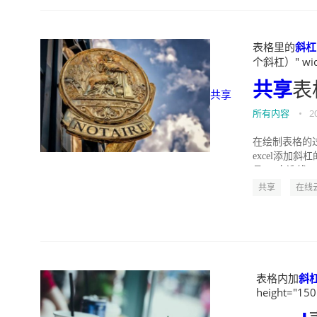
表格里的
斜杠
个斜杠）" widt
共享
表
共享
所有内容
•
2
在绘制表格的过
excel添加斜
具----自选线...
共享
在线
表格内加
斜
height="150