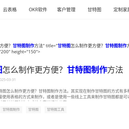
云表格
OKR软件
客户管理
甘特图
定制家
方便？
甘特图制作
方法" title="
甘特图
怎么制作更方便？
甘特图制作
"200" height="150">
图
怎么制作更方便？
甘特图制作
方法
025-03-31
特图怎么制作更方便？甘特图制作方法。其实现在制作甘特图的方式有多
接使用表格的方式来制作，或者是使用一些线上工具来制作甘特图都是可
对于甘特图制作方式给大家详细的分享一...
甘特图制作
甘特图
甘特图工具