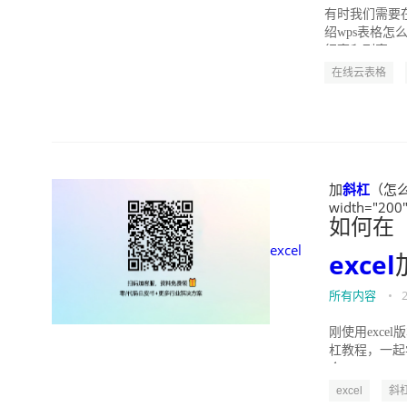
有时我们需要
绍wps表格怎
行高和列宽。 2 
在线云表格
加
斜杠
（怎么在
width="200"
如何在
excel
excel
所有内容
•
刚使用exce
杠教程，一起学
个excel 201...
excel
斜