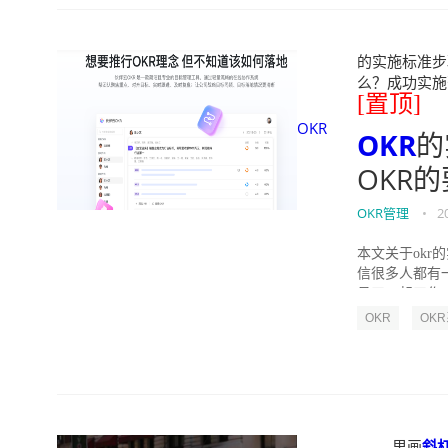
的实施标准步骤
么？成功实施落地O
[置顶]
OKR
OKR
的
OKR
OKR管理
•
2
本文关于okr
信很多人都有
员工一起工作，
OKR
OK
里画
斜