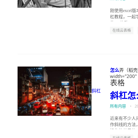
刚使用exce
杠教程，一起学
件。 修改exc...
在线云表格
怎么
弄（稻壳表
width="200"
表格
斜杠
斜杠
怎
所有内容
•
2
近来有不少人
作斜线的方法，
操作的单元格，