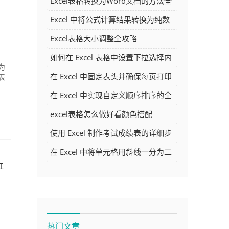
Excel表格转换为Word文档的方法全
解析
Excel 中将公式计算结果转换为纯数
字的多种方法
Excel表格大小调整全攻略
如何在 Excel 表格中设置下拉选择内
为
容
在 Excel 中固定表头并确保每页打印
表
时都显示表头的方法详解
在 Excel 中实现自定义顺序排序的全
面指南
excel表格怎么做好看颜色搭配
使用 Excel 制作考试成绩表的详细步
骤及技巧
在 Excel 中将单元格用斜线一分为二
杠
的方法详解
热门文章