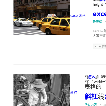
height=
exc
excel表格
云表格
Exce
大家带来
格画斜杠步
excel表
线
怎么
加（表格
线）" width="
表格的
斜杠
斜杠
线
所有内容
•
2