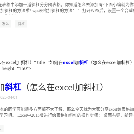
在表格中添加一道斜杠分分隔表格，你知道怎么去添加吗?下面小编就为你
么加斜杠的方法啦! wps表格加斜杠的方法： 1. 打开WPS后，设置一个合适
.选中进...
怎么
斜杠
excel加斜杠）" title="如何在
excel
加
斜杠
（怎么在excel加斜杠）
 height="150">
加
斜杠
（怎么在excel加斜杠）
2025-04-01
l版本的同学可能很多方面都不太了解，那么今天就为大家分享excel给表格
习吧。 Excel中2013版进行给表格加斜杠的操作步骤： 桌面右键，新建
杠