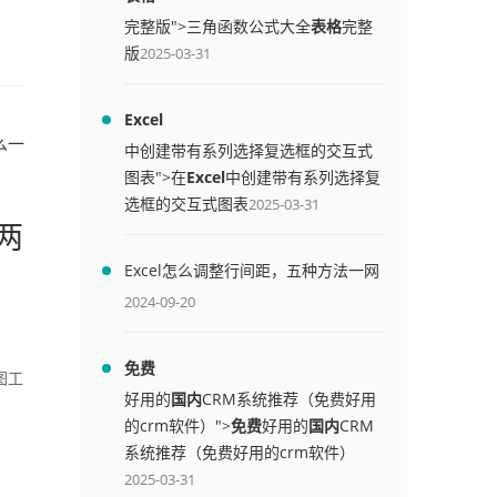
完整版">三角函数公式大全
表格
完整
版
2025-03-31
Excel
么一
中创建带有系列选择复选框的交互式
图表">在
Excel
中创建带有系列选择复
选框的交互式图表
2025-03-31
两
Excel怎么调整行间距，五种方法一网
打尽
2024-09-20
免费
图工
好用的
国内
CRM系统推荐（免费好用
的crm软件）">
免费
好用的
国内
CRM
系统推荐（免费好用的crm软件）
2025-03-31