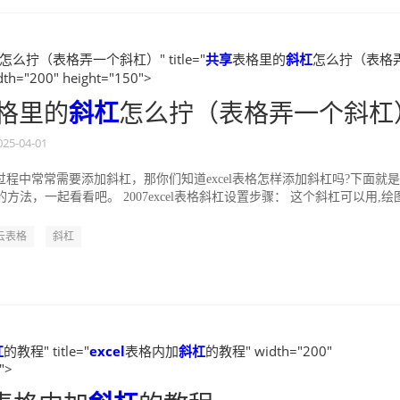
怎么拧（表格弄一个斜杠）" title="
共享
表格里的
斜杠
怎么拧（表格
h="200" height="150">
格里的
斜杠
怎么拧（表格弄一个斜杠
025-04-01
程中常常需要添加斜杠，那你们知道excel表格怎样添加斜杠吗?下面就是
杠的方法，一起看看吧。 2007excel表格斜杠设置步骤： 这个斜杠可以用,绘
云表格
斜杠
杠
的教程" title="
excel
表格内加
斜杠
的教程" width="200"
">