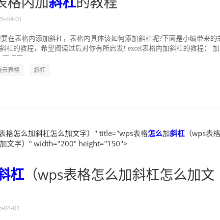
表格内加
斜杠
的教程
25-04-01
经常需要在表格内添加斜杠，表格内具体该如何添加斜杠呢?下面是小编带来的
内加斜杠的教程，希望阅读过后对你有所启发! excel表格内加斜杠的教程： 
要打开...
线云表格
斜杠
表格怎么加斜杠怎么加文字）" title="wps表格
怎么
加
斜杠
（wps表
）" width="200" height="150">
斜杠
（wps表格怎么加斜杠怎么加文
5-04-01