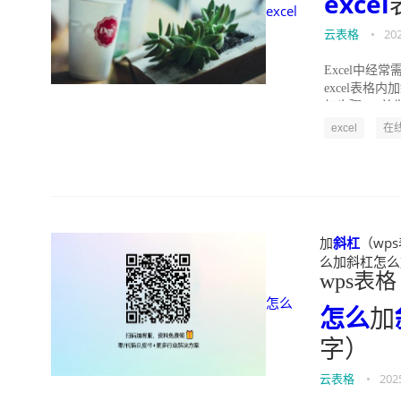
excel
excel
云表格
•
20
Excel中
excel表格
杠步骤1：首先
excel
在
加
斜杠
（wps
么加斜杠怎么加文字
wps表格
怎么
怎么
加
字）
云表格
•
202