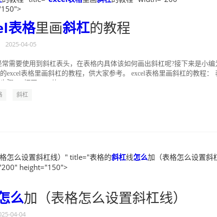
"150">
el表格
里画
斜杠
的教程
•
2025-04-05
l中经常需要使用到斜杠表头，在表格内具体该如何画出斜杠呢?接下来是小编
的excel表格里画斜杠的教程，供大家参考。 excel表格里画斜杠的教程： 
骤1：打开excel软...
格
斜杠
怎么设置斜杠线）" title="表格的
斜杠
线
怎么
加（表格怎么设置斜
200" height="150">
怎么
加（表格怎么设置斜杠线）
025-04-04