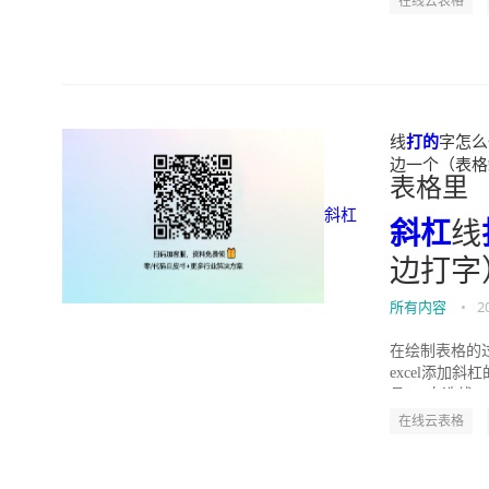
在线云表格
线
打的
字怎么
边一个（表格斜杠
表格里
斜杠
斜杠
线
边打字
所有内容
•
2
在绘制表格的过
excel添加斜
具----自选线...
在线云表格