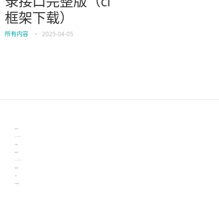
录接口完整版（ci
框架下载）
所有内容
•
2025-04-05
伙伴云
3D视觉相机资讯
协作机器人资讯
learn english in singapore
生产管理资讯
物流供应链资讯
experiment record software
新加坡英语培训
工单管理
电子元器件资讯中心