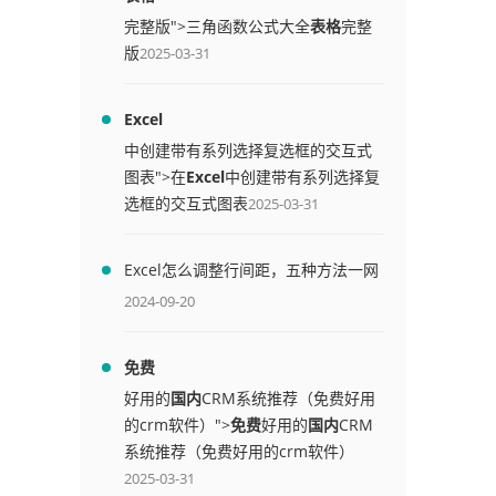
完整版">三角函数公式大全
表格
完整
版
2025-03-31
Excel
中创建带有系列选择复选框的交互式
图表">在
Excel
中创建带有系列选择复
选框的交互式图表
2025-03-31
Excel怎么调整行间距，五种方法一网
打尽
2024-09-20
免费
好用的
国内
CRM系统推荐（免费好用
的crm软件）">
免费
好用的
国内
CRM
系统推荐（免费好用的crm软件）
2025-03-31