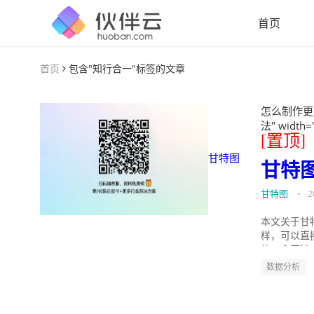
首页
首页
包含"知行合一"标签的文章
怎么制作更
法" width=
[置顶]
甘特图
甘特
甘特图
•
2
本文关于甘
样，可以直
的。今天针
数据分析