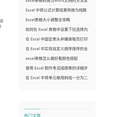
Excel表格转换为Word文档的方法全
解析
Excel 中将公式计算结果转换为纯数
字的多种方法
Excel表格大小调整全攻略
的基
值
如何在 Excel 表格中设置下拉选择内
容
在 Excel 中固定表头并确保每页打印
时都显示表头的方法详解
在 Excel 中实现自定义顺序排序的全
面指南
excel表格怎么做好看颜色搭配
使用 Excel 制作考试成绩表的详细步
骤及技巧
在 Excel 中将单元格用斜线一分为二
的方法详解
热门文章