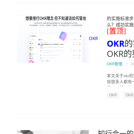
的实施标准步骤
么？成功实施落地O
[置顶]
OKR
OKR
的
OKR
OKR管理
•
2
本文关于okr
信很多人都有
员工一起工作，
OKR
OK
知行合一的