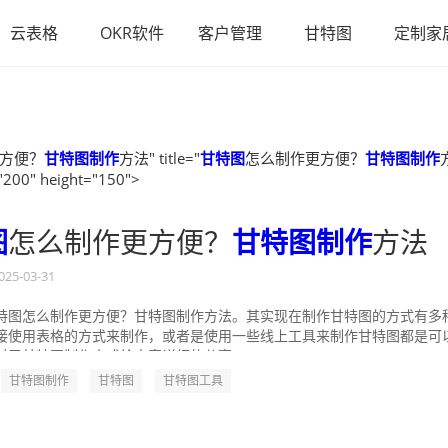
云表格
OKR软件
客户管理
甘特图
定制家
方便？
甘特图制作
方法" title="
甘特图
怎么制作更方便？
甘特图制作
"200" height="150">
图
怎么制作更方便？
甘特图制作
方法
025-03-31
特图怎么制作更方便？甘特图制作方法。其实现在制作甘特图的方式有多
接使用表格的方式来制作，或者是使用一些线上工具来制作甘特图都是可
对于甘特图制作方式给大家详细的分享一...
甘特图制作
甘特图
甘特图工具