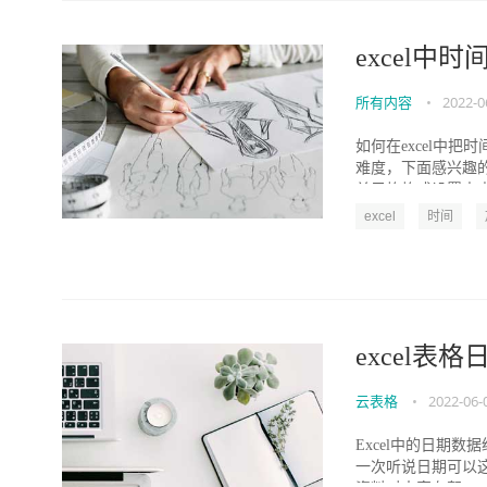
excel中
所有内容
•
2022-0
如何在excel中
难度，下面感兴趣
单元格格式设置中查.
excel
时间
excel表
云表格
•
2022-06-
Excel中的日期
一次听说日期可以这