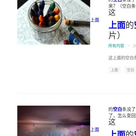
来？（空白条图片）
这
上面
上面
的
片）
所有内容
•
2
这上面的空白条
上面
空白
的
空白
条没了
了，怎么变回来？
这
上面
上面
的