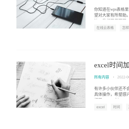
你知道在wps表格
望对大家有所帮助。
法。我们要用下图..
在线云表格
怎样
excel时
所有内容
•
2022-0
有许多小伙伴还不会
具体操作，希望感
打开excel，创...
excel
时间