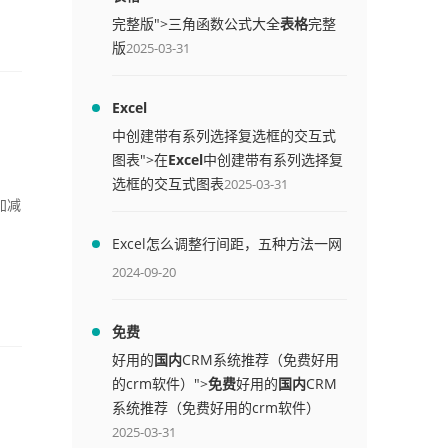
完整版">三角函数公式大全
表格
完整
版
2025-03-31
Excel
中创建带有系列选择复选框的交互式
图表">在
Excel
中创建带有系列选择复
选框的交互式图表
2025-03-31
加减
Excel怎么调整行间距，五种方法一网
打尽
2024-09-20
免费
好用的
国内
CRM系统推荐（免费好用
的crm软件）">
免费
好用的
国内
CRM
系统推荐（免费好用的crm软件）
2025-03-31