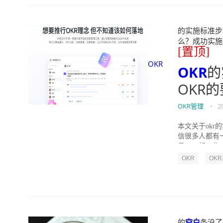
的实施标准步骤
么？成功实施落地O
[置顶]
OKR
OKR
的
OKR
OKR管理
•
2
本文关于okr
信很多人都有
员工一起工作，
OKR
OK
的
空白
条没了