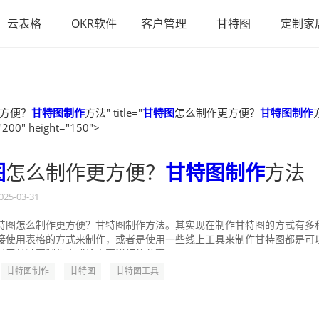
云表格
OKR软件
客户管理
甘特图
定制家
方便？
甘特图制作
方法" title="
甘特图
怎么制作更方便？
甘特图制作
"200" height="150">
图
怎么制作更方便？
甘特图制作
方法
025-03-31
特图怎么制作更方便？甘特图制作方法。其实现在制作甘特图的方式有多
接使用表格的方式来制作，或者是使用一些线上工具来制作甘特图都是可
对于甘特图制作方式给大家详细的分享一...
甘特图制作
甘特图
甘特图工具