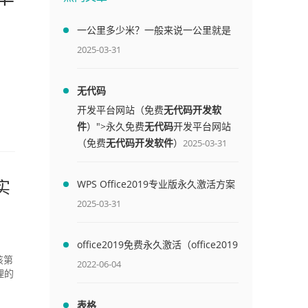
一公里多少米？一般来说一公里就是
1000米
2025-03-31
无代码
开发平台网站（免费
无代码开发软
件
）">永久免费
无代码
开发平台网站
（免费
无代码开发软件
）
2025-03-31
WPS Office2019专业版永久激活方案
实
(附终身授权序列号)
2025-03-31
office2019免费永久激活（office2019
免费永久激活码）
该第
2022-06-04
理的
表格