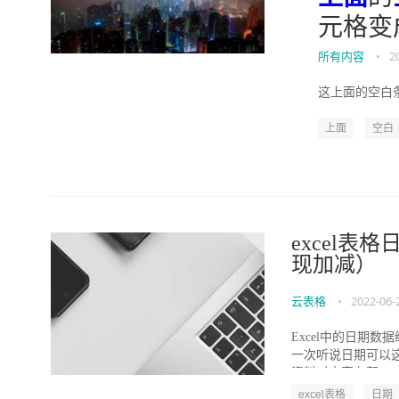
元格变
所有内容
•
2
这上面的空白条
上面
空白
excel表
现加减）
云表格
•
2022-06-
Excel中的日期
一次听说日期可以这
资料对大家有帮...
excel表格
日期