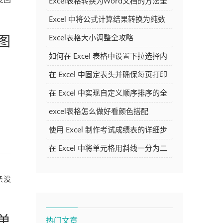
Excel表格转换为Word文档的方法全
解析
Excel 中将公式计算结果转换为纯数
字的多种方法
图
Excel表格大小调整全攻略
如何在 Excel 表格中设置下拉选择内
容
在 Excel 中固定表头并确保每页打印
时都显示表头的方法详解
在 Excel 中实现自定义顺序排序的全
面指南
excel表格怎么做好看颜色搭配
使用 Excel 制作考试成绩表的详细步
骤及技巧
在 Excel 中将单元格用斜线一分为二
的方法详解
条没
单
热门文章