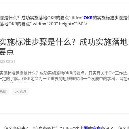
是什么？成功实施落地OKR的要点" title="
OKR
的实施标准步骤是
KR的要点" width="200" height="150">
实施标准步骤是什么？成功实施落地
的要点
025-03-31
的实施标准步骤是什么？成功实施落地OKR的要点。其实有关于Okr工作法
一定的了解。OKR定义为一个重要的思维框架和一个发展中的学科，旨在
并专注于做出可衡...
R系统
okr管理
，怎么变回来？（空白条图片）" title="这
上面
的
空白
条没了，怎么