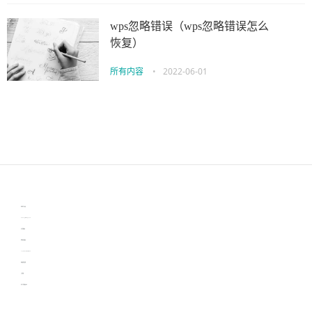
wps忽略错误（wps忽略错误怎么
恢复）
所有内容
•
2022-06-01
伙伴云
3D视觉相机资讯
协作机器人资讯
learn english in singapore
生产管理资讯
物流供应链资讯
experiment record software
新加坡英语培训
工单管理
电子元器件资讯中心