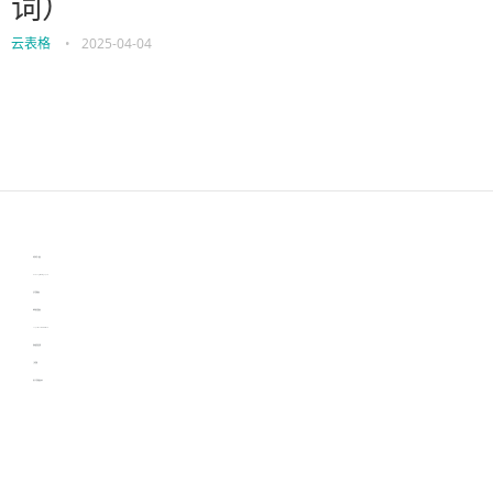
词）
云表格
•
2025-04-04
伙伴云
3D视觉相机资讯
协作机器人资讯
learn english in singapore
生产管理资讯
物流供应链资讯
experiment record software
新加坡英语培训
工单管理
电子元器件资讯中心