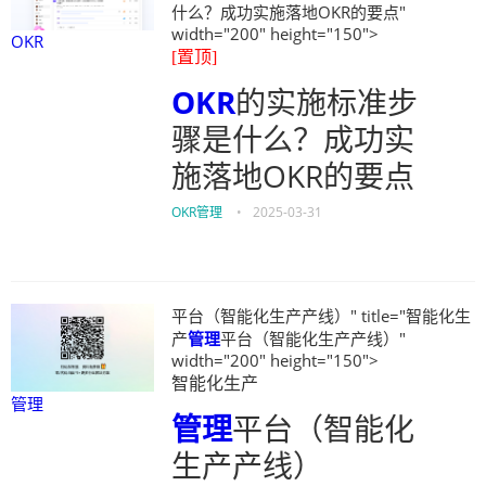
什么？成功实施落地OKR的要点"
width="200" height="150">
OKR
[置顶]
OKR
的实施标准步
骤是什么？成功实
施落地OKR的要点
OKR管理
•
2025-03-31
平台（智能化生产产线）" title="智能化生
产
管理
平台（智能化生产产线）"
width="200" height="150">
智能化生产
管理
管理
平台（智能化
生产产线）