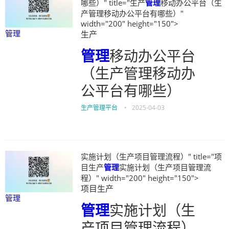
哪些）" title="生产
管理
移动办公平台（生
产管理移动办公平台有哪些）"
width="200" height="150">
管理
生产
管理
移动办公平台
（生产管理移动办
公平台有哪些）
生产管理平台
•
2025-04-03
实施计划（生产项目管理流程）" title="项
目生产
管理
实施计划（生产项目管理流
程）" width="200" height="150">
项目生产
管理
管理
实施计划（生
产项目管理流程）