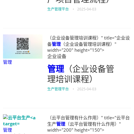
生产管理平台
•
2025-04-03
（企业设备管理培训课程）" title="企业设
备
管理
（企业设备管理培训课程）"
width="200" height="150">
企业设备
管理
管理
（企业设备管
理培训课程）
生产管理平台
•
2025-04-03
（云平台管理有什么作用）" title="云平台
生产
管理
（云平台管理有什么作用）"
管理
width="200" height="150">