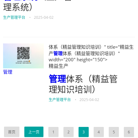
理系统）
生产管理平台
•
2025-04-02
体系（精益管理知识培训）" title="精益生
产
管理
体系（精益管理知识培训）"
width="200" height="150">
精益生产
管理
管理
体系（精益管
理知识培训）
生产管理平台
•
2025-04-02
首页
上一页
1
2
3
4
5
6