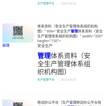
生产管理平台
•
2025-04-03
体系资料（安全生产管理体系组织机构
图）" title="安全生产
管理
体系资料（安全
生产管理体系组织机构图）" width="200"
height="150">
管理
安全生产
管理
体系资料（安
全生产管理体系组
织机构图）
生产管理平台
•
2025-04-03
移动办公平台（生产管理移动办公平台有