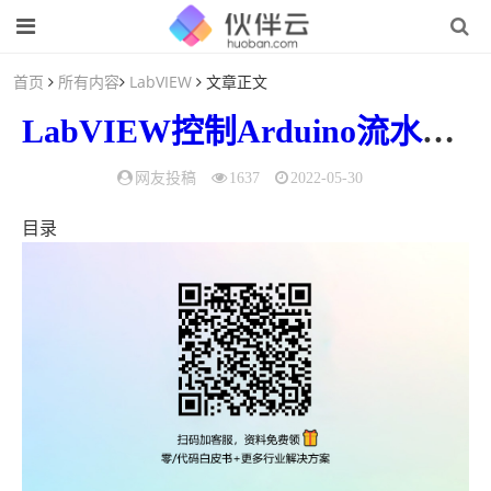
首页
所有内容
LabVIEW
文章正文
LabVIEW
控制
Arduino
流水
灯（
网友投稿
1637
2022-05-30
目录