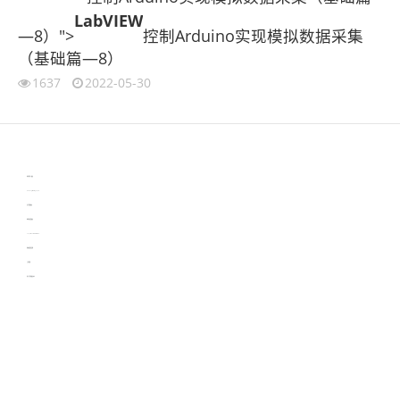
LabVIEW
—8）">
控制Arduino实现模拟数据采集
（基础篇—8）
1637
2022-05-30
伙伴云
3D视觉相机资讯
协作机器人资讯
learn english in singapore
生产管理资讯
物流供应链资讯
experiment record software
新加坡英语培训
工单管理
电子元器件资讯中心