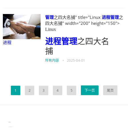
管理
之四大名捕" title="Linux
进程
管理
之
四大名捕" width="200" height="150">
Linux
进程
管理
之四大名
进程
捕
所有内容
•
2025-04-01
1
2
3
4
5
下一页
尾页
伙伴云
3D视觉相机资讯
协作机器人资讯
learn english in singapore