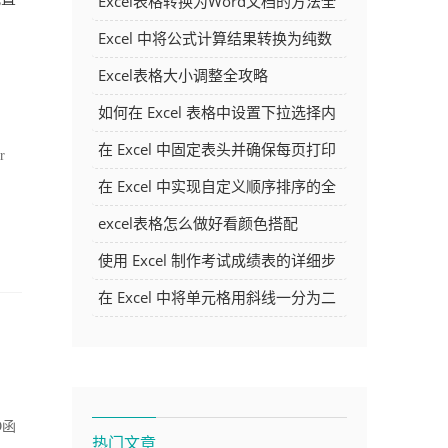
Excel表格转换为Word文档的方法全
解析
Excel 中将公式计算结果转换为纯数
字的多种方法
Excel表格大小调整全攻略
如何在 Excel 表格中设置下拉选择内
容
在 Excel 中固定表头并确保每页打印
r
时都显示表头的方法详解
在 Excel 中实现自定义顺序排序的全
面指南
excel表格怎么做好看颜色搭配
使用 Excel 制作考试成绩表的详细步
骤及技巧
在 Excel 中将单元格用斜线一分为二
的方法详解
O函
热门文章