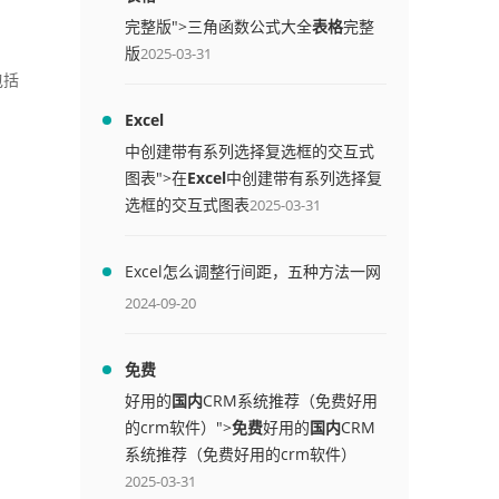
完整版">三角函数公式大全
表格
完整
版
2025-03-31
包括
Excel
中创建带有系列选择复选框的交互式
图表">在
Excel
中创建带有系列选择复
选框的交互式图表
2025-03-31
Excel怎么调整行间距，五种方法一网
打尽
2024-09-20
免费
好用的
国内
CRM系统推荐（免费好用
的crm软件）">
免费
好用的
国内
CRM
系统推荐（免费好用的crm软件）
2025-03-31