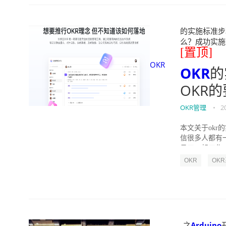
的实施标准步骤
么？成功实施落地O
[置顶]
OKR
OKR
的
OKR
OKR管理
•
2
本文关于okr
信很多人都有
员工一起工作，
OKR
OK
之
Arduino