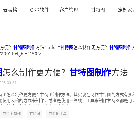
云表格
OKR软件
客户管理
甘特图
定制家
方便？
甘特图制作
方法" title="
甘特图
怎么制作更方便？
甘特图制作
"200" height="150">
图
怎么制作更方便？
甘特图制作
方法
025-03-31
特图怎么制作更方便？甘特图制作方法。其实现在制作甘特图的方式有多
接使用表格的方式来制作，或者是使用一些线上工具来制作甘特图都是可
对于甘特图制作方式给大家详细的分享一...
甘特图制作
甘特图
甘特图工具