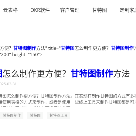
云表格
OKR软件
客户管理
甘特图
定制家
方便？
甘特图制作
方法" title="
甘特图
怎么制作更方便？
甘特图制作
"200" height="150">
图
怎么制作更方便？
甘特图制作
方法
025-03-31
特图怎么制作更方便？甘特图制作方法。其实现在制作甘特图的方式有多
接使用表格的方式来制作，或者是使用一些线上工具来制作甘特图都是可
对于甘特图制作方式给大家详细的分享一...
甘特图制作
甘特图
甘特图工具