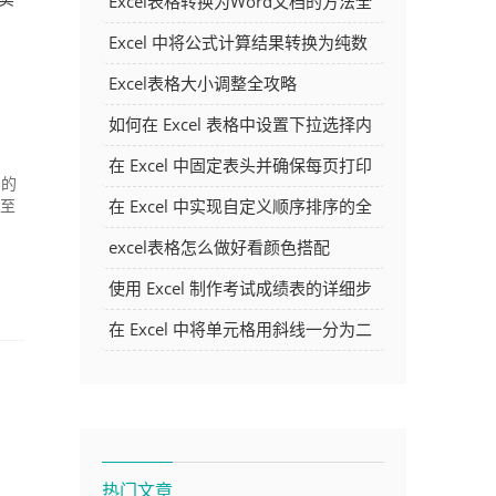
Excel表格转换为Word文档的方法全
解析
Excel 中将公式计算结果转换为纯数
字的多种方法
Excel表格大小调整全攻略
如何在 Excel 表格中设置下拉选择内
容
在 Excel 中固定表头并确保每页打印
中的
时都显示表头的方法详解
在 Excel 中实现自定义顺序排序的全
传至
面指南
excel表格怎么做好看颜色搭配
使用 Excel 制作考试成绩表的详细步
骤及技巧
在 Excel 中将单元格用斜线一分为二
的方法详解
热门文章