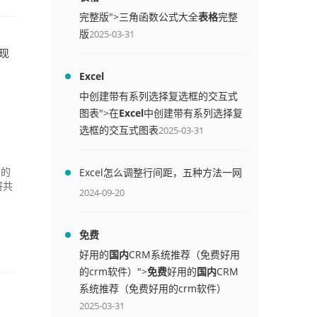
完整版">三角函数公式大全
表格
完整
版
2025-03-31
实现
Excel
中创建带有系列选择复选框的交互式
图表">在
Excel
中创建带有系列选择复
选框的交互式图表
2025-03-31
Excel怎么调整行间距，五种方法一网
中的
将共
打尽
2024-09-20
免费
好用的
国内
CRM系统推荐（免费好用
的crm软件）">
免费
好用的
国内
CRM
系统推荐（免费好用的crm软件）
2025-03-31