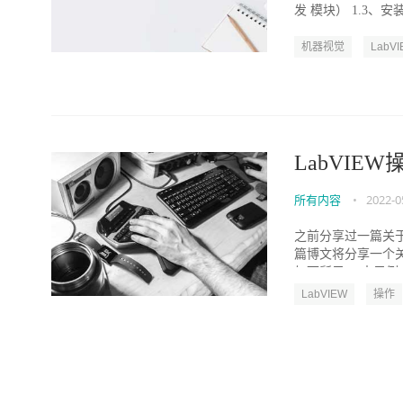
发 模块） 1.3、安装NI V
机器视觉
LabV
LabVIE
所有内容
•
2022-0
之前分享过一篇关于
篇博文将分享一个
如下所示： 本示例功
LabVIEW
操作