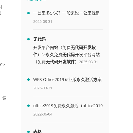
时
一公里多少米？一般来说一公里就是
t）
1000米
2025-03-31
无代码
开发平台网站（免费
无代码开发软
件
）">永久免费
无代码
开发平台网站
（免费
无代码开发软件
）
2025-03-31
">
WPS Office2019专业版永久激活方案
(附终身授权序列号)
2025-03-31
、 调
office2019免费永久激活（office2019
免费永久激活码）
2022-06-04
表格