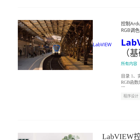
控制Ard
RGB调色灯
Lab
LabVIEW
（基
所有内容
目录 1、
RGB函数
阳RGB...
程序设计
LabVIE