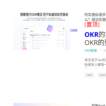
的实施标准步骤
么？成功实施落地O
[置顶]
OKR
OKR
的
OKR
OKR管理
•
2
本文关于okr
信很多人都有
员工一起工作，
OKR
OK
控制Ard