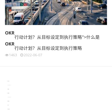
OKR
行动计划？从目标设定到执行策略">什么是
OKR
行动计划？从目标设定到执行策略
1463
2022-06-07
伙伴云
3D视觉相机资讯
协作机器人资讯
learn english in singapore
生产管理资讯
物流供应链资讯
experiment record software
新加坡英语培训
工单管理
电子元器件资讯中心