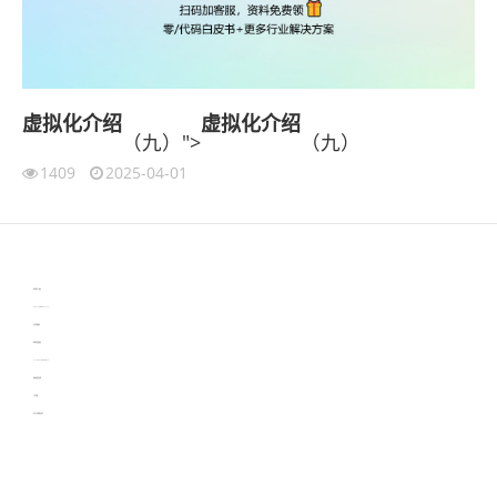
虚拟化
介绍
虚拟化
介绍
（九）">
（九）
1409
2025-04-01
伙伴云
3D视觉相机资讯
协作机器人资讯
learn english in singapore
生产管理资讯
物流供应链资讯
experiment record software
新加坡英语培训
工单管理
电子元器件资讯中心