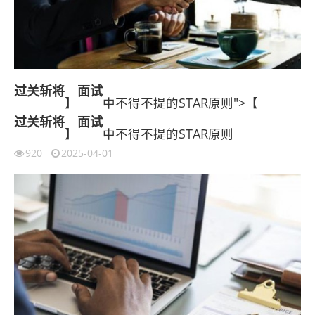
过关斩将
面试
】
中不得不提的STAR原则">【
过关斩将
面试
】
中不得不提的STAR原则
920
2025-04-01