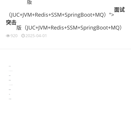
版
面试
（JUC+JVM+Redis+SSM+SpringBoot+MQ）">
突击
版（JUC+JVM+Redis+SSM+SpringBoot+MQ）
920
2025-04-01
伙伴云
3D视觉相机资讯
协作机器人资讯
learn english in singapore
生产管理资讯
物流供应链资讯
experiment record software
新加坡英语培训
工单管理
电子元器件资讯中心