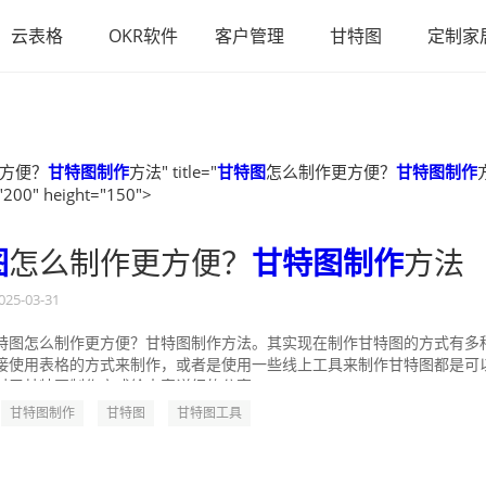
云表格
OKR软件
客户管理
甘特图
定制家
方便？
甘特图制作
方法" title="
甘特图
怎么制作更方便？
甘特图制作
"200" height="150">
图
怎么制作更方便？
甘特图制作
方法
025-03-31
特图怎么制作更方便？甘特图制作方法。其实现在制作甘特图的方式有多
接使用表格的方式来制作，或者是使用一些线上工具来制作甘特图都是可
对于甘特图制作方式给大家详细的分享一...
甘特图制作
甘特图
甘特图工具