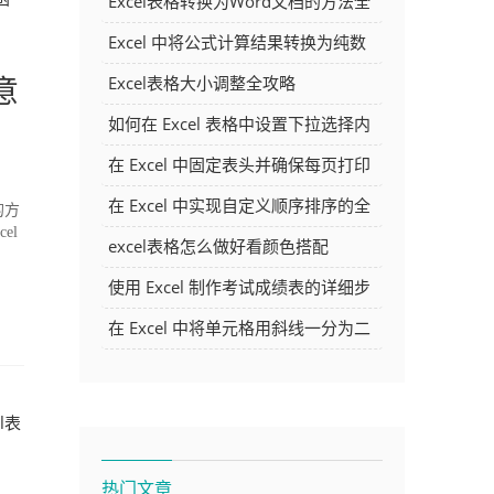
Excel表格转换为Word文档的方法全
解析
Excel 中将公式计算结果转换为纯数
字的多种方法
意
Excel表格大小调整全攻略
如何在 Excel 表格中设置下拉选择内
容
在 Excel 中固定表头并确保每页打印
时都显示表头的方法详解
在 Excel 中实现自定义顺序排序的全
的方
el
面指南
excel表格怎么做好看颜色搭配
使用 Excel 制作考试成绩表的详细步
骤及技巧
在 Excel 中将单元格用斜线一分为二
的方法详解
el表
热门文章