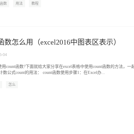
t函数
用法
教程
ount函数怎么用（excel2016中图表区表示）
6-04
使用count函数?下面就给大家分享在excel表格中使用count函数的方法，一
计数公式count的用法： count函数使用步骤1：在Excel办...
怎么