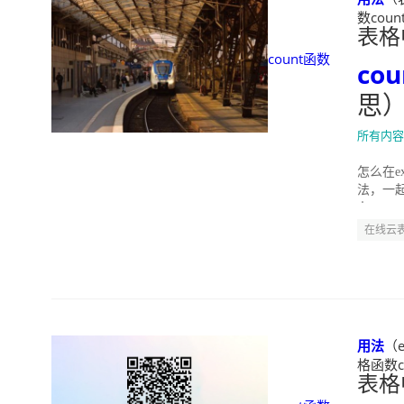
数coun
表格
count函数
co
思
所有内容
怎么在e
法，一起来
办...
在线云
用法
（e
格函数co
表格