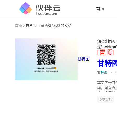
首页
首页
包含"count函数"标签的文章
怎么制作更
法" width=
[置顶]
甘特图
甘特
甘特图
•
2
本文关于甘
样，可以直
的。今天针
数据分析