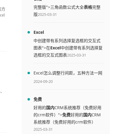
完整版">三角函数公式大全
表格
完整
的方
版
2025-03-31
el
Excel
中创建带有系列选择复选框的交互式
图表">在
Excel
中创建带有系列选择复
选框的交互式图表
2025-03-31
Excel怎么调整行间距，五种方法一网
打尽
2024-09-20
值、
免费
好用的
国内
CRM系统推荐（免费好用
的crm软件）">
免费
好用的
国内
CRM
系统推荐（免费好用的crm软件）
2025-03-31