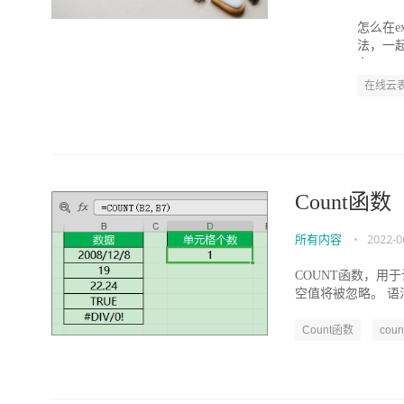
怎么在e
法，一起来
办...
在线云
Count函
所有内容
•
2022-0
COUNT函数，用
空值将被忽略。 语法： =
Count函数
cou