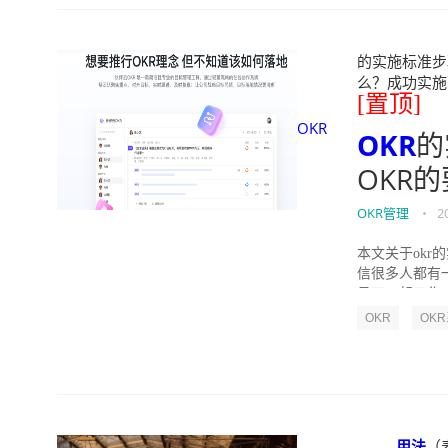
的实施标准步骤
么？成功实施落地O
[置顶]
OKR
OKR
的
OKR
OKR管理
•
2
本文关于okr
信很多人都有
员工一起工作，
OKR
OK
用法
（表