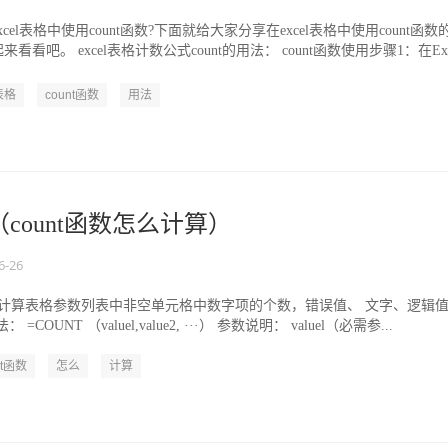
xcel表格中使用count函数?下面就给大家分享在excel表格中使用count函数
看看吧。 excel表格计数公式count的用法： count函数使用步骤1：在Exc
表格
count函数
用法
数（count函数怎么计算）
6-26
于计算表格参数列表中非空单元格中数字项的个数，错误值、 文字、逻辑
COUNT （valuel,value2, ···） 参数说明： valuel（必需参...
nt函数
怎么
计算