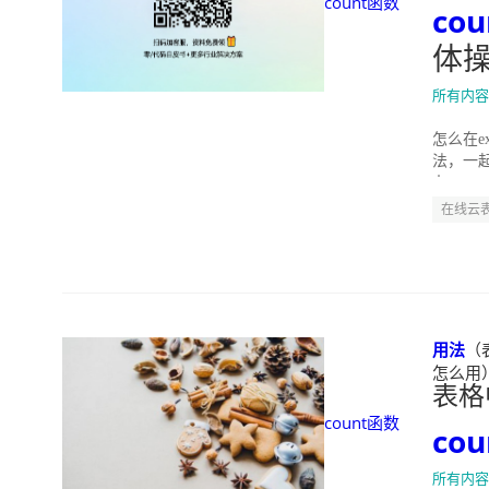
count函数
co
体
所有内容
怎么在e
法，一起来
办...
在线云
用法
（表
怎么用）" 
表格
count函数
co
所有内容