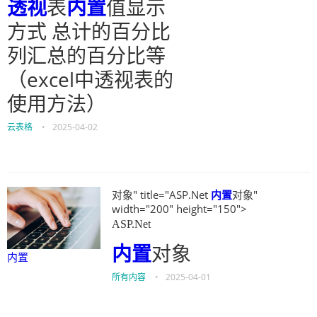
透视
表
内置
值显示
方式 总计的百分比
列汇总的百分比等
（excel中透视表的
使用方法）
云表格
•
2025-04-02
对象" title="ASP.Net
内置
对象"
width="200" height="150">
ASP.Net
内置
对象
内置
所有内容
•
2025-04-01