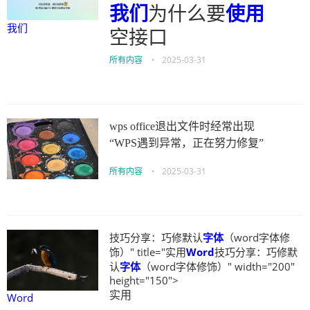
我们
为什么要
使用
我们
空接口
所有内容
•
2025-03-31
wps office退出文件时经常出现
“WPS遇到异常，正在努力修复”
所有内容
•
2025-03-31
技巧分享：巧修默认
字体
（word字体修
饰）" title="实用
Word
技巧分享：巧修默
认
字体
（word字体修饰）" width="200"
height="150">
实用
Word