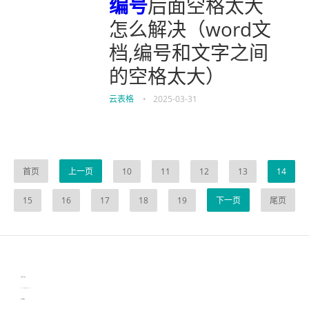
编号
后面空格太大
怎么解决（word文
档,编号和文字之间
的空格太大）
云表格
•
2025-03-31
首页
上一页
10
11
12
13
14
15
16
17
18
19
下一页
尾页
伙伴云
3D视觉相机资讯
协作机器人资讯
learn english in singapore
生产管理资讯