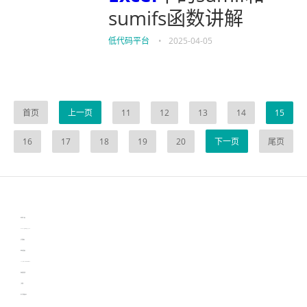
sumifs函数讲解
低代码平台
•
2025-04-05
首页
上一页
11
12
13
14
15
16
17
18
19
20
下一页
尾页
伙伴云
3D视觉相机资讯
协作机器人资讯
learn english in singapore
生产管理资讯
物流供应链资讯
experiment record software
新加坡英语培训
工单管理
电子元器件资讯中心