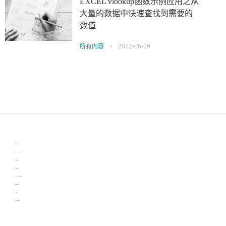
EXCEL vlookup函数示例应用之从
大量的数据中快速查找到需要的
数值
所有内容
•
2022-06-09
伙伴云
3D视觉相机资讯
协作机器人资讯
learn english in singapore
生产管理资讯
物流供应链资讯
experiment record software
新加坡英语培训
工单管理
电子元器件资讯中心