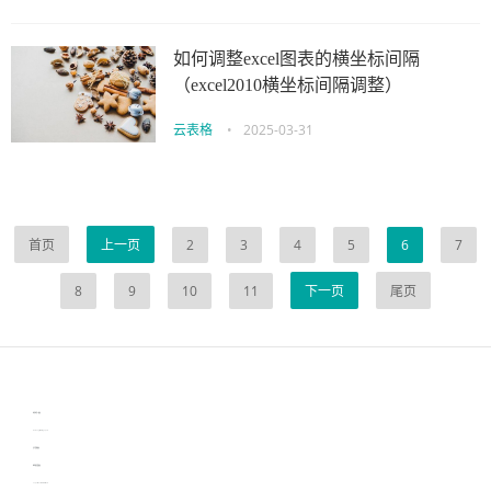
如何调整excel图表的横坐标间隔
（excel2010横坐标间隔调整）
云表格
•
2025-03-31
首页
上一页
2
3
4
5
6
7
8
9
10
11
下一页
尾页
伙伴云
3D视觉相机资讯
协作机器人资讯
learn english in singapore
生产管理资讯
物流供应链资讯
experiment record software