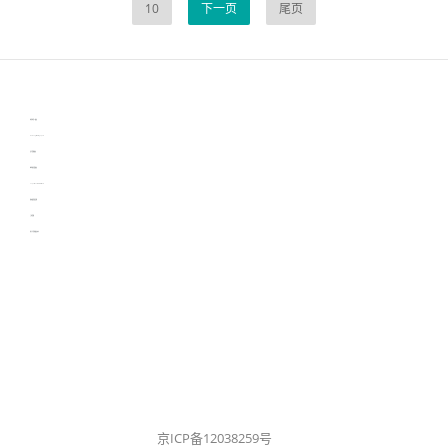
10
下一页
尾页
伙伴云
3D视觉相机资讯
协作机器人资讯
learn english in singapore
生产管理资讯
物流供应链资讯
experiment record software
新加坡英语培训
工单管理
电子元器件资讯中心
京ICP备12038259号