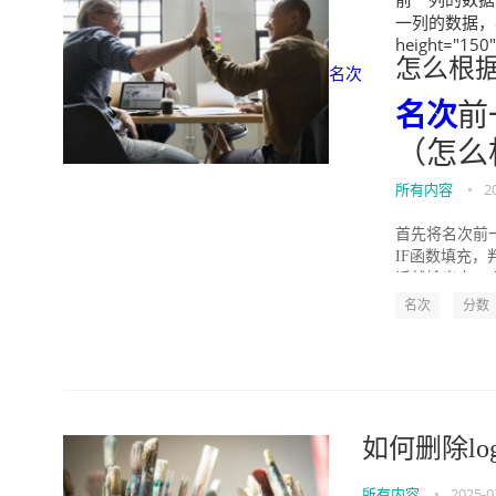
一列的数据，在
height="150
怎么根
名次
名次
前
（怎么
所有内容
•
2
首先将名次前
IF函数填充
话就输出上一个
名次
分数
如何删除log
所有内容
•
2025-0