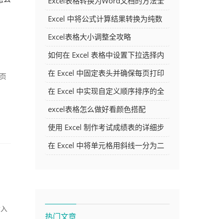
Excel表格转换为Word文档的方法全
解析
Excel 中将公式计算结果转换为纯数
字的多种方法
Excel表格大小调整全攻略
如何在 Excel 表格中设置下拉选择内
容
在 Excel 中固定表头并确保每页打印
到页
时都显示表头的方法详解
在 Excel 中实现自定义顺序排序的全
面指南
excel表格怎么做好看颜色搭配
使用 Excel 制作考试成绩表的详细步
骤及技巧
在 Excel 中将单元格用斜线一分为二
的方法详解
插入
热门文章