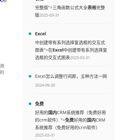
完整版">三角函数公式大全
表格
完整
版
2025-03-31
Excel
中创建带有系列选择复选框的交互式
图表">在
Excel
中创建带有系列选择复
选框的交互式图表
2025-03-31
列用
的
Excel怎么调整行间距，五种方法一网
打尽
2024-09-20
免费
好用的
国内
CRM系统推荐（免费好用
的crm软件）">
免费
好用的
国内
CRM
系统推荐（免费好用的crm软件）
2025-03-31