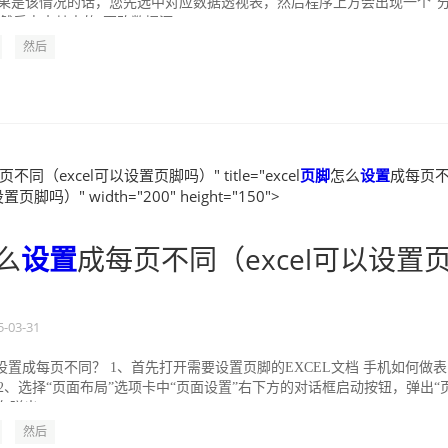
如果是该情况的话，您先选中对应数据透视表，然后程序上方会出现一个“
然后点击其中的“更改数据源...
然后
不同（excel可以设置页脚吗）" title="excel
页脚
怎么
设置
成每页
页脚吗）" width="200" height="150">
么
设置
成每页不同（excel可以设置
5-03-31
怎么设置成每页不同？ 1、首先打开需要设置页脚的EXCEL文档 手机如何做表
2、选择“页面布局”选项卡中“页面设置”右下方的对话框启动按钮，弹出“
弹出...
然后