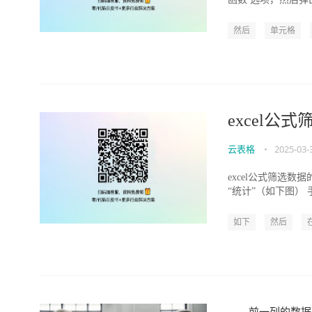
RAN...
然后
单元格
excel公
云表格
•
2025-03-
excel公式筛选数
“统计”（如下图）
“SUM...
如下
然后
前一列的数据，