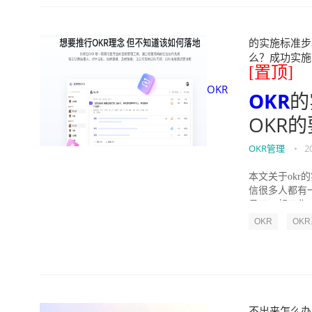
的实施标准步骤
么？成功实施落地O
[置顶]
OKR
OKR
的
OKR
OKR管理
•
2
本文关于okr
信很多人都有
员工一起工作，
OKR
OK
不出来怎么办（