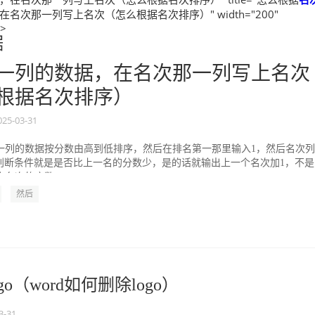
名次那一列写上名次（怎么根据名次排序）" width="200"
">
据
一列的数据，在名次那一列写上名次
根据名次排序）
025-03-31
一列的数据按分数由高到低排序，然后在排名第一那里输入1，然后名次
，判断条件就是是否比上一名的分数少，是的话就输出上一个名次加1，不是
名次的序数...
然后
o（word如何删除logo）
3-31