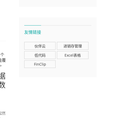
友情链接
伙伴云
进销存管理
一个
低代码
Excel表格
能覆
FinClip
>
据
数
起然