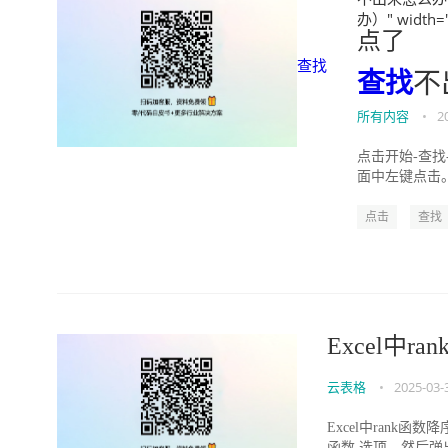
办）" width="
点了
查找
查找
不
所有内容
•
2
点击开始-查找
面中左键点击。.
点击
查找
Excel中r
云表格
•
2025-03-
Excel中rank
函数 选项，然后弹