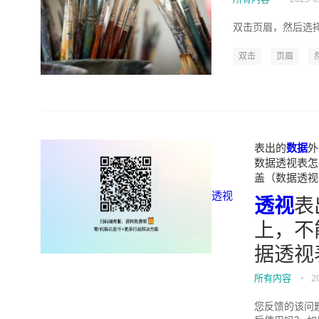
双击页眉，然后选择这个
双击
页眉
表出的
数据
外
数据透视表怎么办
盖（数据透视表不
透视
透视
表
上，不
据透视
所有内容
•
2
您反馈的该问