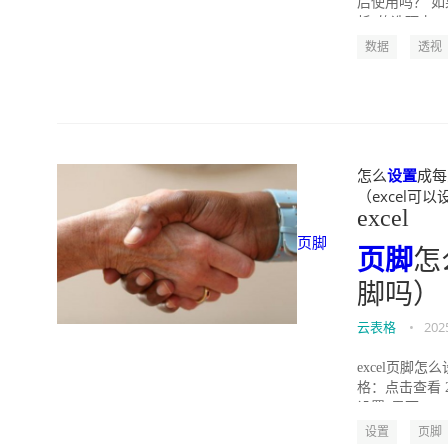
后使用吗？ 
析”的选项卡，
数据
透视
怎么
设置
成每页
（excel可以设置
excel
页脚
页脚
怎
脚吗）
云表格
•
202
excel页脚
格：点击查看 
设置”界面 3、在
设置
页脚