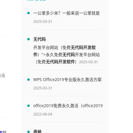
一公里多少米？一般来说一公里就是
1000米
2025-03-31
无代码
开发平台网站（免费
无代码开发软
件
）">永久免费
无代码
开发平台网站
（免费
无代码开发软件
）
2025-03-31
点击
WPS Office2019专业版永久激活方案
(附终身授权序列号)
2025-03-31
office2019免费永久激活（office2019
免费永久激活码）
2022-06-04
表格
次
前