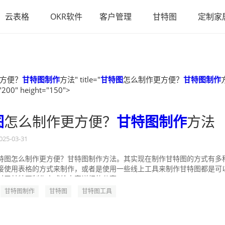
云表格
OKR软件
客户管理
甘特图
定制家
方便？
甘特图制作
方法" title="
甘特图
怎么制作更方便？
甘特图制作
"200" height="150">
图
怎么制作更方便？
甘特图制作
方法
025-03-31
特图怎么制作更方便？甘特图制作方法。其实现在制作甘特图的方式有多
接使用表格的方式来制作，或者是使用一些线上工具来制作甘特图都是可
对于甘特图制作方式给大家详细的分享一...
甘特图制作
甘特图
甘特图工具