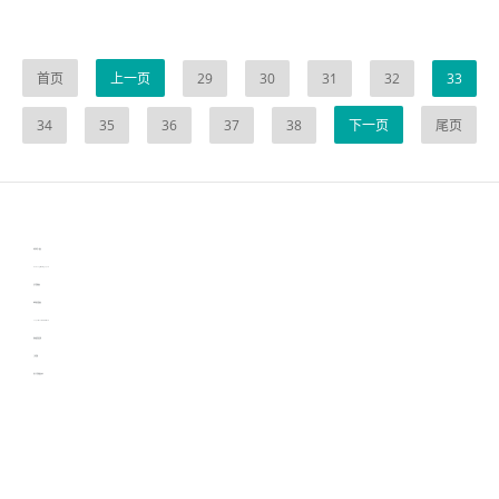
首页
上一页
29
30
31
32
33
34
35
36
37
38
下一页
尾页
伙伴云
3D视觉相机资讯
协作机器人资讯
learn english in singapore
生产管理资讯
物流供应链资讯
experiment record software
新加坡英语培训
工单管理
电子元器件资讯中心