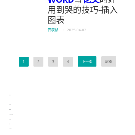
用到哭的技巧-插入
图表
云表格
•
2025-04-02
1
2
3
4
下一页
尾页
伙伴云
3D视觉相机资讯
协作机器人资讯
learn english in singapore
生产管理资讯
物流供应链资讯
experiment record software
新加坡英语培训
工单管理
电子元器件资讯中心