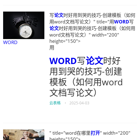
写
论文
时好用到哭的技巧-创建模板（如何
用word文档写论文）" title="用
WORD
写
论文
时好用到哭的技巧-创建模板（如何用
word文档写论文）" width="200"
height="150">
WORD
用
WORD
写
论文
时好
用到哭的技巧-创建
模板（如何用word
文档写论文）
云表格
•
2025-04-03
" title="word在哪里
打开
" width="200"
height="150">