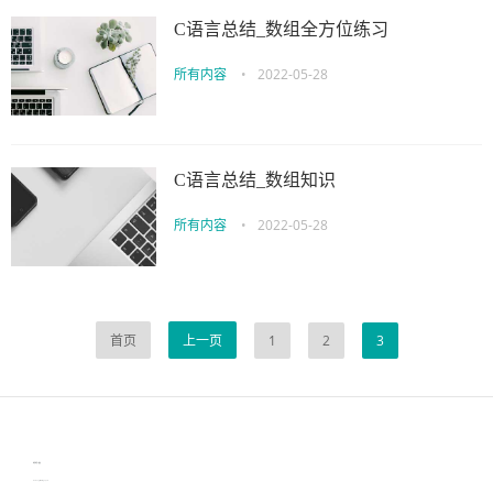
C语言总结_数组全方位练习
所有内容
•
2022-05-28
C语言总结_数组知识
所有内容
•
2022-05-28
首页
上一页
1
2
3
伙伴云
3D视觉相机资讯
协作机器人资讯
learn english in singapore