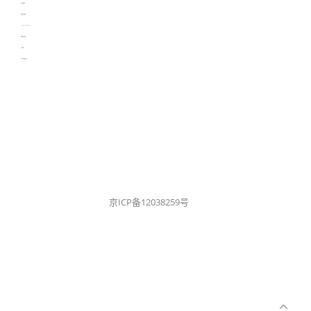
生产管理资讯
物流供应链资讯
experiment record software
新加坡英语培训
工单管理
电子元器件资讯中心
京ICP备12038259号