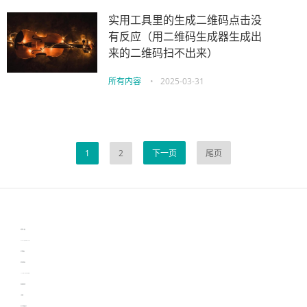
实用工具里的生成二维码点击没
有反应（用二维码生成器生成出
来的二维码扫不出来）
所有内容
•
2025-03-31
1
2
下一页
尾页
伙伴云
3D视觉相机资讯
协作机器人资讯
learn english in singapore
生产管理资讯
物流供应链资讯
experiment record software
新加坡英语培训
工单管理
电子元器件资讯中心