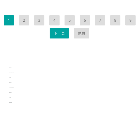
1
2
3
4
5
6
7
8
9
下一页
尾页
伙伴云
3D视觉相机资讯
协作机器人资讯
learn english in singapore
生产管理资讯
物流供应链资讯
experiment record software
新加坡英语培训
工单管理
电子元器件资讯中心