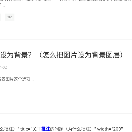
..
src
设为背景？（怎么把图片设为背景图层）
4-02
景图片这个选项...
注）" title="关于
批注
的问题（为什么批注）" width="200"