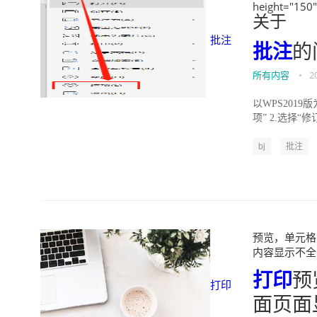
height="150
关于
批注
批注
的
所有内容
•
2
以WPS201
项” 2.选择“
bj
批注
预览，单元格内
内容显示不全（打
打印
预
打印
面页面