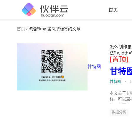
首页
首页
包含"img 第6页"标签的文章
怎么制作更
法" width=
[置顶]
甘特图
甘特
甘特图
•
2
本文关于甘
样，可以直
的。今天针
数据分析