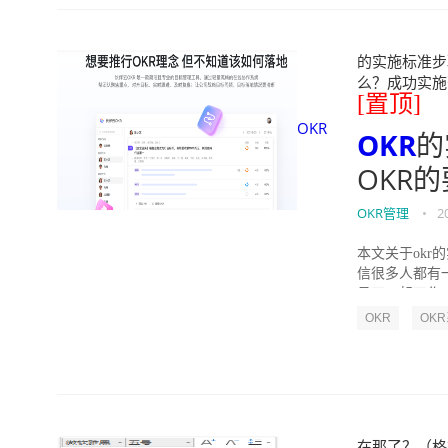
的实施标准步骤
么？成功实施落地O
[置顶]
OKR
OKR
的
OKR
OKR管理
•
2
本文关于okr
信很多人都有
员工一起工作，
OKR
OK
在那了？（格式从