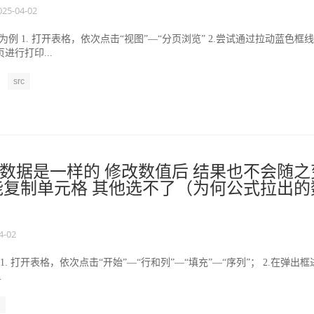
025-04-02
9版为例 1. 打开表格，依次点击“视图”—“分页浏览” 2.尝试通过拉动蓝色框
进行打印...
src
数据是一样的 修改数值后 结果也不会随之
能复制单元格 其他选不了（为何公式拉出的
4-02
例 1. 打开表格，依次点击“开始”—“行和列”—“填充”—“序列”； 2.在弹出
.