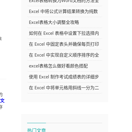
Excel表格转换为Word文档的方法全
解析
Excel 中将公式计算结果转换为纯数
字的多种方法
Excel表格大小调整全攻略
如何在 Excel 表格中设置下拉选择内
演
容
在 Excel 中固定表头并确保每页打印
时都显示表头的方法详解
在 Excel 中实现自定义顺序排序的全
面指南
excel表格怎么做好看颜色搭配
使用 Excel 制作考试成绩表的详细步
骤及技巧
在 Excel 中将单元格用斜线一分为二
的
的方法详解
文
存
热门文章