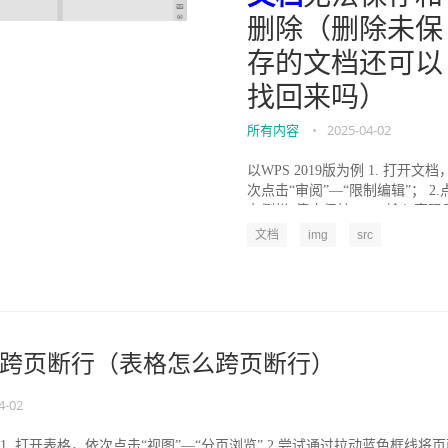
删除（删除未保
存的文档还可以
找回来吗）
所有内容
•
2025-04-02
以WPS 2019版为例 1. 打开文档
次点击“审阅”—“限制编辑”； 2.
右侧栏“停止保护”； 3.输入密码
击“确定”，取消文档保护即可。..
文档
img
src
跨页断行（表格怎么跨页断行）
4-02
为例 1. 打开表格，依次点击“视图”—“分页浏览” 2.尝试通过拉动蓝色框线将