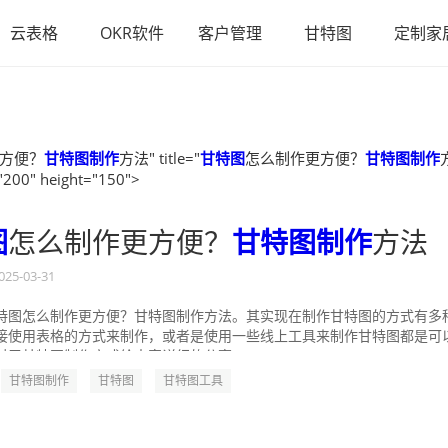
云表格
OKR软件
客户管理
甘特图
定制家
方便？
甘特图制作
方法" title="
甘特图
怎么制作更方便？
甘特图制作
"200" height="150">
图
怎么制作更方便？
甘特图制作
方法
025-03-31
特图怎么制作更方便？甘特图制作方法。其实现在制作甘特图的方式有多
接使用表格的方式来制作，或者是使用一些线上工具来制作甘特图都是可
对于甘特图制作方式给大家详细的分享一...
甘特图制作
甘特图
甘特图工具