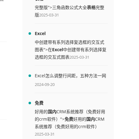
完整版">三角函数公式大全
表格
完整
版
2025-03-31
Excel
中创建带有系列选择复选框的交互式
图表">在
Excel
中创建带有系列选择复
选框的交互式图表
2025-03-31
Excel怎么调整行间距，五种方法一网
打尽
2024-09-20
免费
好用的
国内
CRM系统推荐（免费好用
的crm软件）">
免费
好用的
国内
CRM
系统推荐（免费好用的crm软件）
2025-03-31