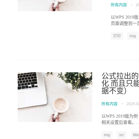
所有内容
•
2
以WPS 201
页面调整到一页
打印
img
公式拉出的
化 而且只
据不变）
所有内容
•
2025-0
以WPS 2019版为
相关设置后查看。..
img
src
title