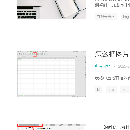
调整到一页进行打印.
在线云表格
img
怎么把图片
所有内容
•
2025-0
表格中直接有插入背
bj
img
src
的问题（为什么批