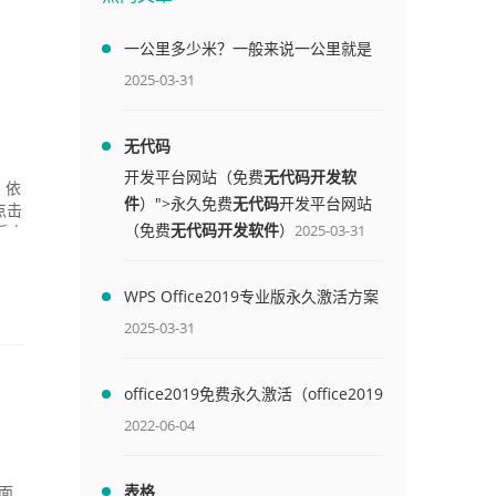
一公里多少米？一般来说一公里就是
1000米
2025-03-31
无代码
开发平台网站（免费
无代码开发软
，依
件
）">永久免费
无代码
开发平台网站
点击
（免费
无代码开发软件
）
2025-03-31
后点
.
WPS Office2019专业版永久激活方案
(附终身授权序列号)
2025-03-31
office2019免费永久激活（office2019
免费永久激活码）
2022-06-04
表格
页面