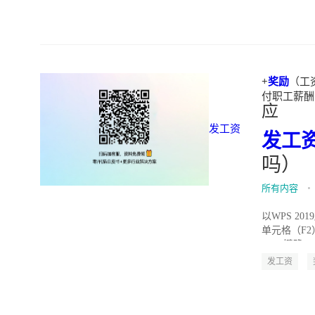
+
奖励
（工资
付职工薪酬吗）"
应
发工资
发工
吗）
所有内容
•
以WPS 2
单元格（F2
Enter键确...
发工资