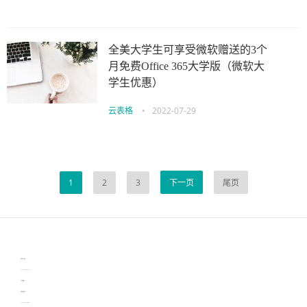
全美大学生可享受微软赠送的3个
月免费Office 365大学版（微软大
学生优惠）
云表格
•
2022-07-29
1
2
3
下一页
尾页
伙伴云
3D视觉相机资讯
协作机器人资讯
learn english in singapore
生产管理资讯
物流供应链资讯
experiment record software