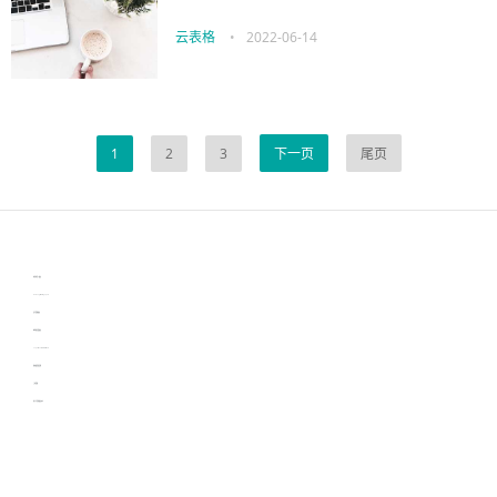
云表格
•
2022-06-14
1
2
3
下一页
尾页
伙伴云
3D视觉相机资讯
协作机器人资讯
learn english in singapore
生产管理资讯
物流供应链资讯
experiment record software
新加坡英语培训
工单管理
电子元器件资讯中心