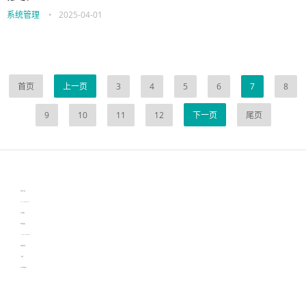
系统管理
•
2025-04-01
首页
上一页
3
4
5
6
7
8
9
10
11
12
下一页
尾页
伙伴云
3D视觉相机资讯
协作机器人资讯
learn english in singapore
生产管理资讯
物流供应链资讯
experiment record software
新加坡英语培训
工单管理
电子元器件资讯中心