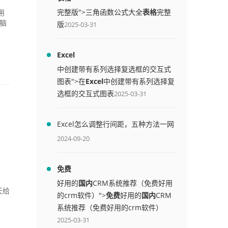
完整版">三角函数公式大全
表格
完整
用
脑
版
2025-03-31
Excel
中创建带有系列选择复选框的交互式
图表">在
Excel
中创建带有系列选择复
选框的交互式图表
2025-03-31
Excel怎么调整行间距，五种方法一网
打尽
2024-09-20
免费
好用的
国内
CRM系统推荐（免费好用
天给
的crm软件）">
免费
好用的
国内
CRM
系统推荐（免费好用的crm软件）
2025-03-31