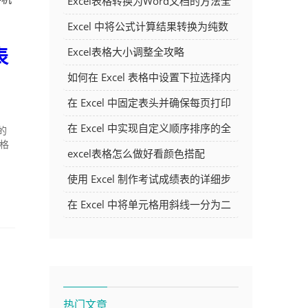
Excel表格转换为Word文档的方法全
解析
Excel 中将公式计算结果转换为纯数
字的多种方法
表
Excel表格大小调整全攻略
如何在 Excel 表格中设置下拉选择内
容
在 Excel 中固定表头并确保每页打印
时都显示表头的方法详解
在 Excel 中实现自定义顺序排序的全
的
格
面指南
excel表格怎么做好看颜色搭配
使用 Excel 制作考试成绩表的详细步
骤及技巧
在 Excel 中将单元格用斜线一分为二
的方法详解
热门文章