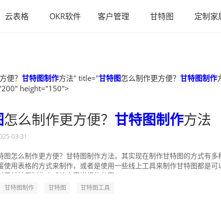
云表格
OKR软件
客户管理
甘特图
定制家
方便？
甘特图制作
方法" title="
甘特图
怎么制作更方便？
甘特图制作
"200" height="150">
图
怎么制作更方便？
甘特图制作
方法
025-03-31
特图怎么制作更方便？甘特图制作方法。其实现在制作甘特图的方式有多
接使用表格的方式来制作，或者是使用一些线上工具来制作甘特图都是可
对于甘特图制作方式给大家详细的分享一...
甘特图制作
甘特图
甘特图工具