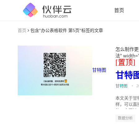
首页
首页
包含"办公表格软件 第5页"标签的文章
怎么制作更
法" width=
[置顶]
甘特图
甘特
甘特图
•
2
本文关于甘
样，可以直
的。今天针
数据分析