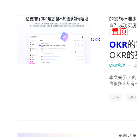
的实施标准步骤
么？成功实施落地O
[置顶]
OKR
OKR
的
OKR
OKR管理
•
2
本文关于okr
信很多人都有
员工一起工作，
OKR
OK
免费苹果