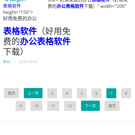
表格软件
费的
办公表格软件
下载）" width="200"
height="150">
好用免费的办公
表格软件
（好用免
费的
办公表格软件
下载）
办公
•
2025-04-01
首页
上一页
3
4
5
6
7
8
9
10
11
12
下一页
尾页
伙伴云
3D视觉相机资讯