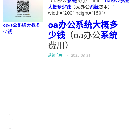
（oa办公
系统
费用）" title="
oa办公系统
大概多少钱
（oa办公
系统
费用）"
width="200" height="150">
oa办公系统大概多
oa办公系统大概多
少钱
少钱
（oa办公
系统
费用）
系统管理
•
2025-03-31
伙伴云
3D视觉相机资讯
协作机器人资讯
learn english in singapore
生产管理资讯
物流供应链资讯
experiment record software