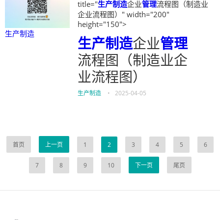
title="
生产制造
企业
管理
流程图（制造业
企业流程图）" width="200"
height="150">
生产制造
生产制造
企业
管理
流程图（制造业企
业流程图）
生产制造
•
2025-04-05
首页
上一页
1
2
3
4
5
6
7
8
9
10
下一页
尾页
伙伴云
3D视觉相机资讯
协作机器人资讯