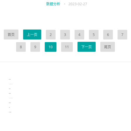
数据分析
•
2023-02-27
首页
上一页
2
3
4
5
6
7
8
9
10
11
下一页
尾页
伙伴云
3D视觉相机资讯
协作机器人资讯
learn english in singapore
生产管理资讯
物流供应链资讯
experiment record software
新加坡英语培训
工单管理
电子元器件资讯中心