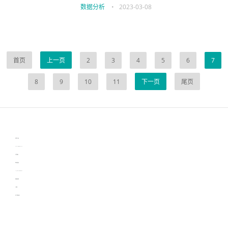
数据分析
•
2023-03-08
首页
上一页
2
3
4
5
6
7
8
9
10
11
下一页
尾页
伙伴云
3D视觉相机资讯
协作机器人资讯
learn english in singapore
生产管理资讯
物流供应链资讯
experiment record software
新加坡英语培训
工单管理
电子元器件资讯中心