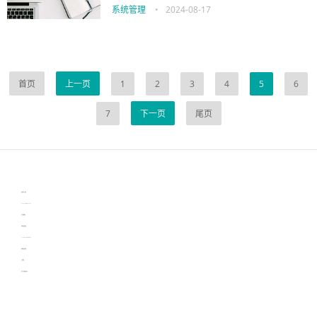
系统管理
•
2024-08-17
首页
上一页
1
2
3
4
5
6
7
下一页
尾页
伙伴云
3D视觉相机资讯
协作机器人资讯
learn english in singapore
生产管理资讯
物流供应链资讯
experiment record software
新加坡英语培训
工单管理
电子元器件资讯中心