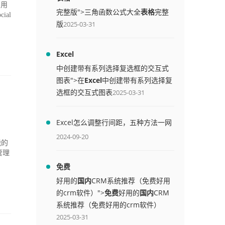
察用
完整版">三角函数公式大全
表格
完整
al
版
2025-03-31
Excel
中创建带有系列选择复选框的交互式
图表">在
Excel
中创建带有系列选择复
选框的交互式图表
2025-03-31
Excel怎么调整行间距，五种方法一网
打尽
2024-09-20
能的
管理
免费
好用的
国内
CRM系统推荐（免费好用
的crm软件）">
免费
好用的
国内
CRM
系统推荐（免费好用的crm软件）
2025-03-31