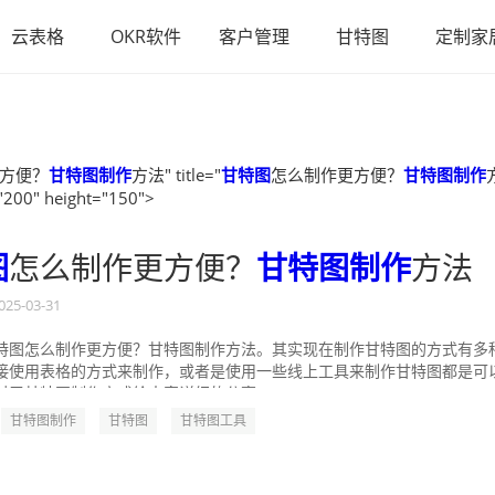
云表格
OKR软件
客户管理
甘特图
定制家
方便？
甘特图制作
方法" title="
甘特图
怎么制作更方便？
甘特图制作
"200" height="150">
图
怎么制作更方便？
甘特图制作
方法
025-03-31
特图怎么制作更方便？甘特图制作方法。其实现在制作甘特图的方式有多
接使用表格的方式来制作，或者是使用一些线上工具来制作甘特图都是可
对于甘特图制作方式给大家详细的分享一...
甘特图制作
甘特图
甘特图工具