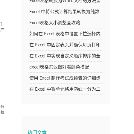
Excel表格转换为Word文档的方法全
解析
Excel 中将公式计算结果转换为纯数
字的多种方法
Excel表格大小调整全攻略
系？
M产
如何在 Excel 表格中设置下拉选择内
容
在 Excel 中固定表头并确保每页打印
时都显示表头的方法详解
在 Excel 中实现自定义顺序排序的全
面指南
excel表格怎么做好看颜色搭配
使用 Excel 制作考试成绩表的详细步
骤及技巧
在 Excel 中将单元格用斜线一分为二
的方法详解
更有
领着
热门文章