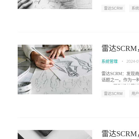
雷达技术和SCRM（.
雷达SCRM
系统
雷达SCR
系统管理
•
2024-0
雷达SCRM：发现
话题之一。作为一
SCRM正引领着营销界
雷达SCRM
用户
雷达SCR