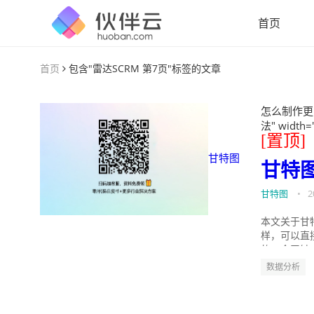
首页
首页
包含"雷达SCRM 第7页"标签的文章
怎么制作更
法" width=
[置顶]
甘特图
甘特
甘特图
•
2
本文关于甘
样，可以直
的。今天针
数据分析