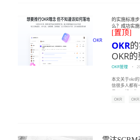
的实施标准步骤
么？成功实施落地O
[置顶]
OKR
OKR
的
OKR
OKR管理
•
2
本文关于okr
信很多人都有
员工一起工作，
OKR
OK
雷达SCR